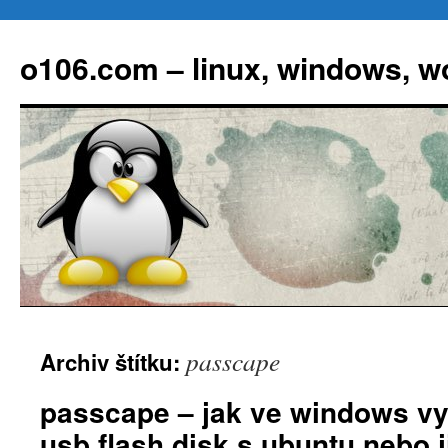
Přejít
k
o106.com – linux, windows, w
obsahu
webu
passcape
Archiv štítku:
passcape – jak ve windows vyt
usb flash disk s ubuntu nebo j