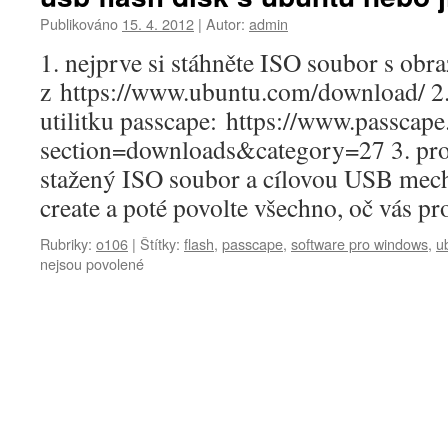
Publikováno
15. 4. 2012
|
Autor:
admin
1. nejprve si stáhněte ISO soubor s obr
z https://www.ubuntu.com/download/ 2. 
utilitku passcape: https://www.passcap
section=downloads&category=27 3. pro
stažený ISO soubor a cílovou USB mech
create a poté povolte všechno, oč vás p
Rubriky:
o106
|
Štítky:
flash
,
passcape
,
software pro windows
,
u
u
nejsou povolené
textu
s
názvem
passcape
–
jak
ve
windows
vytvořit