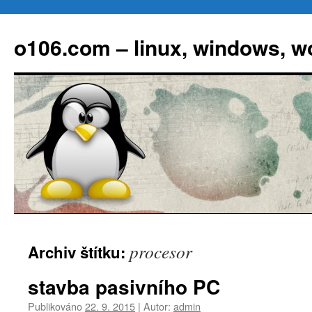
Přejít
k
o106.com – linux, windows, w
obsahu
webu
procesor
Archiv štítku:
stavba pasivního PC
Publikováno
22. 9. 2015
|
Autor:
admin