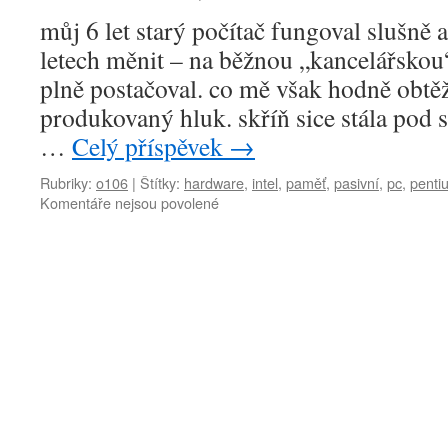
můj 6 let starý počítač fungoval slušně a
letech měnit – na běžnou „kancelářskou“
plně postačoval. co mě však hodně obtě
produkovaný hluk. skříň sice stála pod s
…
Celý příspěvek
→
Rubriky:
o106
|
Štítky:
hardware
,
intel
,
paměť
,
pasivní
,
pc
,
penti
u
Komentáře nejsou povolené
textu
s
názvem
stavba
pasivního
PC